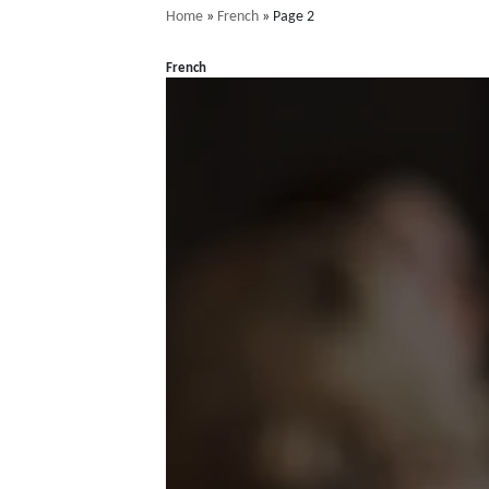
Home
»
French
»
Page 2
French